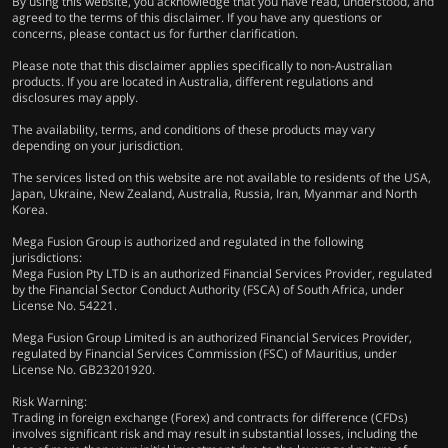
By using this website, you acknowledge that you have read, understood, and
agreed to the terms of this disclaimer. If you have any questions or
concerns, please contact us for further clarification.
Please note that this disclaimer applies specifically to non-Australian
products. If you are located in Australia, different regulations and
disclosures may apply.
The availability, terms, and conditions of these products may vary
depending on your jurisdiction.
The services listed on this website are not available to residents of the USA,
Japan, Ukraine, New Zealand, Australia, Russia, Iran, Myanmar and North
Korea.
Mega Fusion Group is authorized and regulated in the following
jurisdictions:
Mega Fusion Pty LTD is an authorized Financial Services Provider, regulated
by the Financial Sector Conduct Authority (FSCA) of South Africa, under
License No. 54221.
Mega Fusion Group Limited is an authorized Financial Services Provider,
regulated by Financial Services Commission (FSC) of Mauritius, under
License No. GB23201920.
Risk Warning:
Trading in foreign exchange (Forex) and contracts for difference (CFDs)
involves significant risk and may result in substantial losses, including the