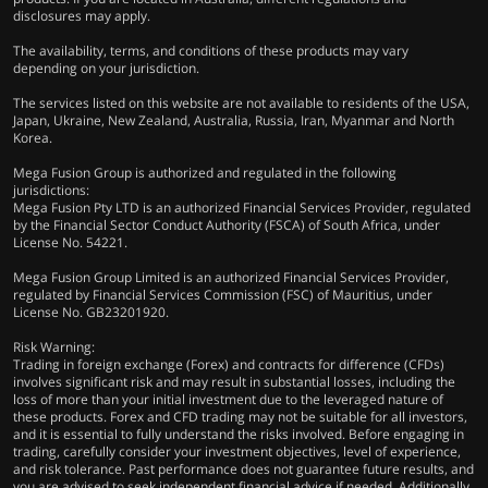
disclosures may apply.
The availability, terms, and conditions of these products may vary
depending on your jurisdiction.
The services listed on this website are not available to residents of the USA,
Japan, Ukraine, New Zealand, Australia, Russia, Iran, Myanmar and North
Korea.
Mega Fusion Group is authorized and regulated in the following
jurisdictions:
Mega Fusion Pty LTD is an authorized Financial Services Provider, regulated
by the Financial Sector Conduct Authority (FSCA) of South Africa, under
License No. 54221.
Mega Fusion Group Limited is an authorized Financial Services Provider,
regulated by Financial Services Commission (FSC) of Mauritius, under
License No. GB23201920.
Risk Warning:
Trading in foreign exchange (Forex) and contracts for difference (CFDs)
involves significant risk and may result in substantial losses, including the
loss of more than your initial investment due to the leveraged nature of
these products. Forex and CFD trading may not be suitable for all investors,
and it is essential to fully understand the risks involved. Before engaging in
trading, carefully consider your investment objectives, level of experience,
and risk tolerance. Past performance does not guarantee future results, and
you are advised to seek independent financial advice if needed. Additionally,