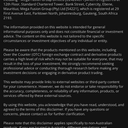
12th Floor, Standard Chartered Tower, Bank Street, Cybercity, Ebene,
Mauritius; Mega Fusion Group (Pty) Ltd [54221], which is registered at 29
First Avenue East, Parktown North, Johannesburg, Gauteng, South Africa
2193.
The information provided on this website is intended for general
informational purposes only and does not constitute financial or investment
advice. The content on this website is not tailored to the specific
circumstances or investment objectives of any individual or entity.
Please be aware that the products mentioned on this website, including
Over the Counter (OTC) foreign exchange contract and derivative products
carries a high level of risk which may not be suitable for everyone, that may
result in the loss of your investment. We strongly recommend seeking
professional advice or conducting thorough research before making any
investment decisions or engaging in derivative product trading.
This website may provide links to external websites or third-party content
for your convenience. However, we do not endorse or take responsibility for
the accuracy, completeness, or reliability of any information, products, or
services offered by these external sources.
By using this website, you acknowledge that you have read, understood, and
agreed to the terms of this disclaimer. If you have any questions or
concerns, please contact us for further clarification.
Please note that this disclaimer applies specifically to non-Australian
products. If you are located in Australia, different regulations and