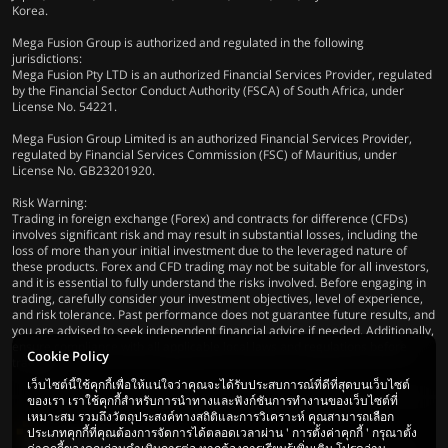
Korea.
Mega Fusion Group is authorized and regulated in the following
jurisdictions:
Mega Fusion Pty LTD is an authorized Financial Services Provider, regulated
by the Financial Sector Conduct Authority (FSCA) of South Africa, under
License No. 54221.
Mega Fusion Group Limited is an authorized Financial Services Provider,
regulated by Financial Services Commission (FSC) of Mauritius, under
License No. GB23201920.
Risk Warning:
Trading in foreign exchange (Forex) and contracts for difference (CFDs)
involves significant risk and may result in substantial losses, including the
loss of more than your initial investment due to the leveraged nature of
these products. Forex and CFD trading may not be suitable for all investors,
and it is essential to fully understand the risks involved. Before engaging in
trading, carefully consider your investment objectives, level of experience,
and risk tolerance. Past performance does not guarantee future results, and
you are advised to seek independent financial advice if needed. Additionally,
ensure compliance with all applicable local laws and regulations before
Cookie Policy
trading.
เว็บไซต์นี้ใช้คุกกี้เพื่อให้แน่ใจว่าคุณจะได้รับประสบการณ์ที่ดีที่สุดบนเว็บไซต์
ของเรา เราใช้คุกกี้สำหรับการนำทางและฟังก์ชันการทำงานของเว็บไซต์ที่
เหมาะสม รวมถึงวัตถุประสงค์ทางสถิติและการวิเคราะห์ คุณสามารถเลือก
ประเภทคุกกี้ที่คุณต้องการจัดการได้ตลอดเวลาผ่าน ' การตั้งค่าคุกกี้ ' กรุณาตั้ง