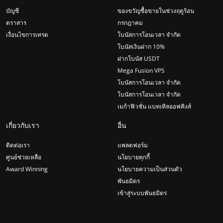
บัญชี
ของขวัญซื้อขายในช่วงฤดูร้อน
ตราสาร
กรกฎาคม
เงื่อนไขการเทรด
โบนัสการโอนเวลา จำกัด
โบนัสเงินฝาก 10%
ฝากโบนัส USDT
Mega Fusion VPS
โบนัสการโอนเวลา จำกัด
โบนัสการโอนเวลา จำกัด
เมก้าฟิวชั่น แบทเทิลออฟคิงส์
เกี่ยวกับเรา
อื่น
ติดต่อเรา
แพลตฟอร์ม
ศูนย์ช่วยเหลือ
นโยบายคุกกี้
Award Winning
นโยบายความเป็นส่วนตัว
พันธมิตร
เข้าสู่ระบบพันธมิตร