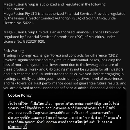
Mega Fusion Group is authorized and regulated in the following
jurisdictions:
Mega Fusion Pty LTD is an authorized Financial Services Provider, regulated
by the Financial Sector Conduct Authority (FSCA) of South Africa, under
License No. 54221.
Mega Fusion Group Limited is an authorized Financial Services Provider,
regulated by Financial Services Commission (FSC) of Mauritius, under
License No. GB23201920.
Risk Warning:
Trading in foreign exchange (Forex) and contracts for difference (CFDs)
involves significant risk and may result in substantial losses, including the
loss of more than your initial investment due to the leveraged nature of
these products. Forex and CFD trading may not be suitable for all investors,
and it is essential to fully understand the risks involved. Before engaging in
trading, carefully consider your investment objectives, level of experience,
and risk tolerance. Past performance does not guarantee future results, and
you are advised to seek independent financial advice if needed. Additionally,
ensure compliance with all applicable local laws and regulations before
Cookie Policy
trading.
เว็บไซต์นี้ใช้คุกกี้เพื่อให้แน่ใจว่าคุณจะได้รับประสบการณ์ที่ดีที่สุดบนเว็บไซต์
ของเรา เราใช้คุกกี้สำหรับการนำทางและฟังก์ชันการทำงานของเว็บไซต์ที่
เหมาะสม รวมถึงวัตถุประสงค์ทางสถิติและการวิเคราะห์ คุณสามารถเลือก
ประเภทคุกกี้ที่คุณต้องการจัดการได้ตลอดเวลาผ่าน ' การตั้งค่าคุกกี้ ' กรุณาตั้ง
ค่าคุกกี้ของคุณก่อนดำเนินการต่อ หากต้องการเรียนรู้เพิ่มเติม โปรดอ่าน
© 2026 Mega Fusion Group Ltd. สงวน
นโยบายคุกกี้