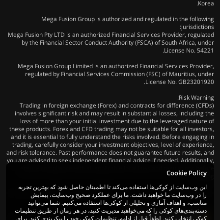
Korea.
Mega Fusion Group is authorized and regulated in the following
jurisdictions:
Mega Fusion Pty LTD is an authorized Financial Services Provider, regulated
by the Financial Sector Conduct Authority (FSCA) of South Africa, under
License No. 54221.
Mega Fusion Group Limited is an authorized Financial Services Provider,
regulated by Financial Services Commission (FSC) of Mauritius, under
License No. GB23201920.
Risk Warning:
Trading in foreign exchange (Forex) and contracts for difference (CFDs)
involves significant risk and may result in substantial losses, including the
loss of more than your initial investment due to the leveraged nature of
these products. Forex and CFD trading may not be suitable for all investors,
and it is essential to fully understand the risks involved. Before engaging in
trading, carefully consider your investment objectives, level of experience,
and risk tolerance. Past performance does not guarantee future results, and
you are advised to seek independent financial advice if needed. Additionally,
ensure compliance with all applicable local laws and regulations before
Cookie Policy
trading.
این وب‌سایت از کوکی‌ها استفاده می‌کند تا اطمینان حاصل شود که بهترین تجربه
را در وب‌سایت ما خواهید داشت. ما برای عملکرد صحیح وب‌سایت، پیمایش
مناسب، و اهداف آماری و تحلیلی از کوکی‌ها استفاده می‌کنیم. شما می‌توانید
دسته‌بندی‌های کوکی را که می‌خواهید مدیریت کنید، در هر زمان از طریق تنظیمات
کوکی انتخاب کنید. لطفاً قبل از ادامه، تنظیمات کوکی خود را پیکربندی کنید. برای