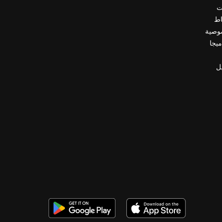
ت
اط
وصية
ميجا
ل