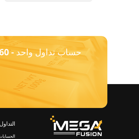
التداول
الحسابات