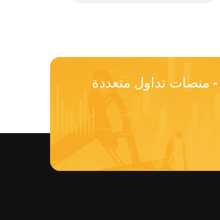
ن فوركس - 90+ أدوات تداول - منصات تداول متعددة