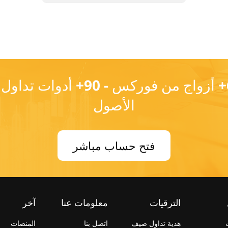
حساب تداول واحد - 60+ أزواج م
الأصول
فتح حساب مباشر
الترقيات
معلومات عنا
آخر
هدية تداول صيف
اتصل بنا
المنصات