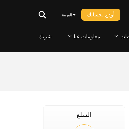
أودع بحسابك
العربية
يات
معلومات عنا
شريك
السلع